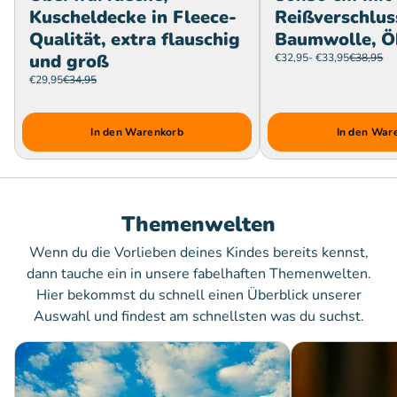
Kuscheldecke in Fleece-
Reißverschlus
Qualität, extra flauschig
Baumwolle, Ö
und groß
€32,95
- €33,95
€38,95
€29,95
€34,95
In den Warenkorb
In den War
Themenwelten
Wenn du die Vorlieben deines Kindes bereits kennst,
dann tauche ein in unsere fabelhaften Themenwelten.
Hier bekommst du schnell einen Überblick unserer
Auswahl und findest am schnellsten was du suchst.